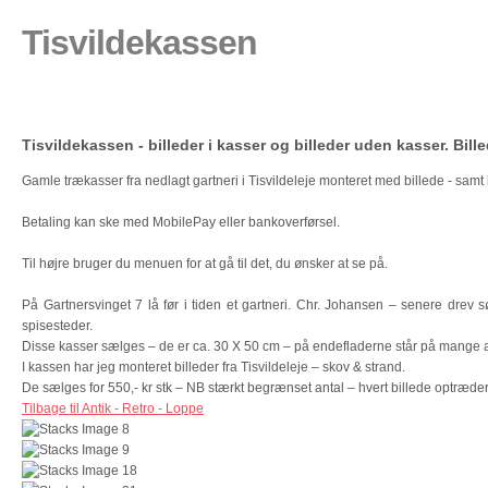
Tisvildekassen
Tisvildekassen - billeder i kasser og billeder uden kasser. Bill
Gamle trækasser fra nedlagt gartneri i Tisvildeleje monteret med billede - samt b
Betaling kan ske med MobilePay eller bankoverførsel.
Til højre bruger du menuen for at gå til det, du ønsker at se på.
På Gartnersvinget 7 lå før i tiden et gartneri. Chr. Johansen – senere drev 
spisesteder.
Disse kasser sælges – de er ca. 30 X 50 cm – på endefladerne står på mange a
I kassen har jeg monteret billeder fra Tisvildeleje – skov & strand.
De sælges for 550,- kr stk – NB stærkt begrænset antal – hvert billede optræde
Tilbage til Antik - Retro - Loppe