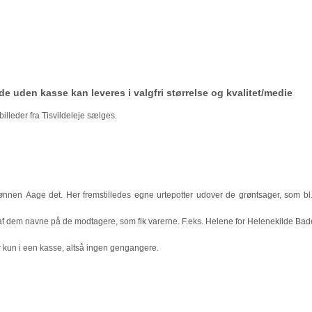
ede uden kasse kan leveres i valgfri størrelse og kvalitet/medie
illeder fra Tisvildeleje sælges.
sønnen Aage det. Her fremstilledes egne urtepotter udover de grøntsager, som bl.
f dem navne på de modtagere, som fik varerne. F.eks. Helene for Helenekilde Bad
r kun i een kasse, altså ingen gengangere.