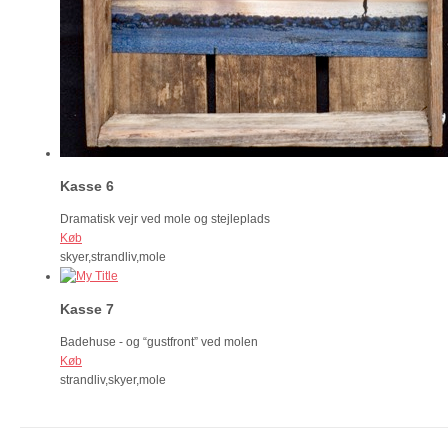
Kasse 6
Dramatisk vejr ved mole og stejleplads
Køb
skyer,strandliv,mole
Kasse 7
Badehuse - og “gustfront” ved molen
Køb
strandliv,skyer,mole